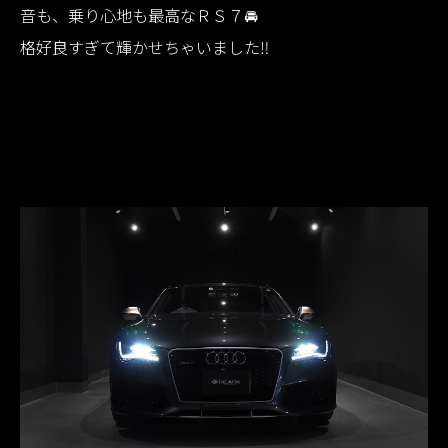
音も、乗り心地も最高なＲＳ７🚘
格好良すぎて輝かせちゃいました‼