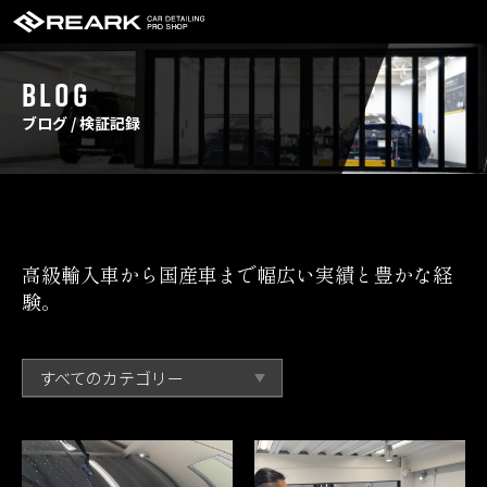
BLOG
ブログ / 検証記録
高級輸入車から国産車まで幅広い実績と豊かな経
験。
すべてのカテゴリー
リリース
作業風景
検証記録
近況報告
イベント報告
その他
おすすめ記事
スタッフブログ
イベント